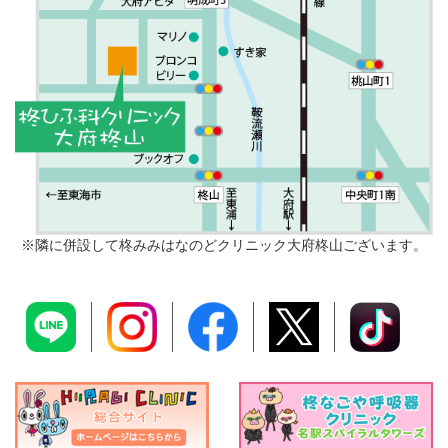
※隣に併設して柊みみはなのどクリニック大府柊山ございます。