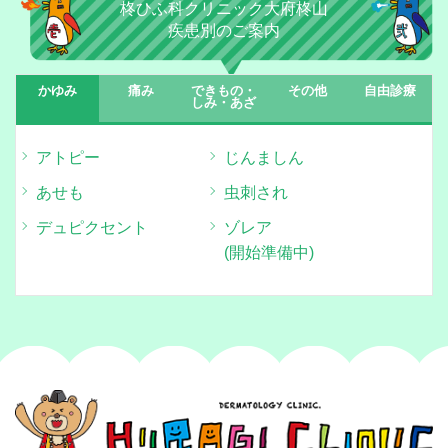
柊ひふ科クリニック大府柊山
疾患別のご案内
かゆみ
痛み
できもの・
その他
自由診療
しみ・あざ
アトピー
じんましん
あせも
虫刺され
デュピクセント
ゾレア
(開始準備中)