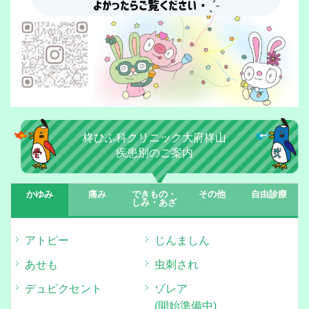
柊ひふ科クリニック大府柊山
疾患別のご案内
かゆみ
痛み
できもの・
その他
自由診療
しみ・あざ
アトピー
じんましん
あせも
虫刺され
デュピクセント
ゾレア
(開始準備中)