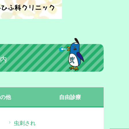
内
その他
自由診療
虫刺され