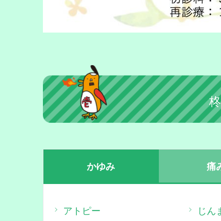
かゆみ
痛
アトピー
じん