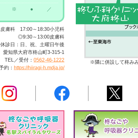
※
●
／
00皮膚科 17:00～18:30小児科
◎9:30～13:00皮膚科
休診日：日、祝、土曜日午後
愛知県大府市柊山町3-315-1
TEL／受付：
0562-46-1222
※隣に併設して柊み
予約：
https://hiiragi-h.mdja.jp/