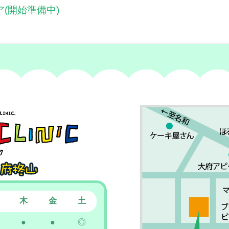
ア
(開始準備中)
木
金
土
●
●
◎