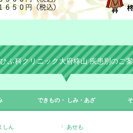
柊ひふ科クリニック大府柊山
疾患別のご案
み
できもの・
しみ・あざ
ましん
あせも