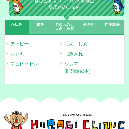
柊ひふ科クリニック大府柊山
疾患別のご案内
柊みみはなのどクリニックのお仕事説明会 を行いま
す♪
かゆみ
痛み
できもの・
その他
自由診療
しみ・あざ
2025-1-10
【急募】スタッフ募集のお知らせ！！
アトピー
じんましん
あせも
虫刺され
2024-9-10
【インフルエンザ予防接種のご案内】
デュピクセント
ゾレア
(開始準備中)
2024-4-23
５月以降土曜日の診療体制が変更になります
2024-3-8
水いぼの処置について