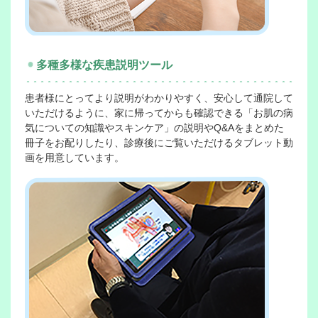
2026-1-10
名駅：スパイラルタワーズ【新規開院・移転のお知
らせ】
多種多様な疾患説明ツール
2025-12-18
患者様にとってより説明がわかりやすく、安心して通院して
いただけるように、家に帰ってからも確認できる「お肌の病
ゾレアによる皮下注射治療がはじまります！
気についての知識やスキンケア」の説明やQ&Aをまとめた
冊子をお配りしたり、診療後にご覧いただけるタブレット動
2025-12-13
画を用意しています。
１月診療予定表
2025-11-28
ガチャイベント♪
2025-11-13
12月診療予定表