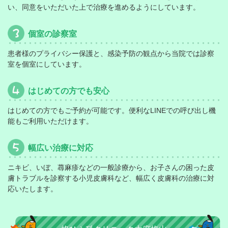
い、同意をいただいた上で治療を進めるようにしています。
2025-7-15
個室の診察室
８月診療予定
患者様のプライバシー保護と、感染予防の観点から当院では診察
2025-5-28
室を個室にしています。
【お知らせ】2026年卒 新卒採用より「進学・奨学金
はじめての方でも安心
制度」がスタートしました！！！
はじめての方でもご予約が可能です。便利なLINEでの呼び出し機
2025-3-28
能もご利用いただけます。
医療DX推進体制の整備について
幅広い治療に対応
2025-1-20
ニキビ、いぼ、蕁麻疹などの一般診療から、お子さんの困った皮
膚トラブルを診察する小児皮膚科など、幅広く皮膚科の治療に対
2月1日、柊クリニックグループ初の呼吸器内科 【柊
応いたします。
なごや呼吸器クリニック】が開院いたします！
2025-1-18