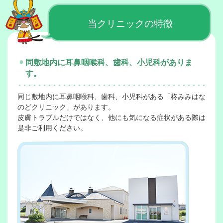
2026-5-26
【6月1日〜】診療報酬改定に伴うお知らせ
当クリニックの特徴
2026-5-14
同敷地内に耳鼻咽喉科、歯科、小児科がありま
６月診療予定表
す。
2026-4-17
同じ敷地内に耳鼻咽喉科、歯科、小児科がある「柊みみはな
５月診療予定表
のどクリニック」があります。
皮膚トラブルだけではなく、他にも気になる症状がある際は
是非ご利用ください。
2026-3-31
呼吸器内科 ４月４日（土）スパイラルタワーズに
開院いたします！
2026-3-24
【重要】2026年4月〜皮膚科診療体制の変更について