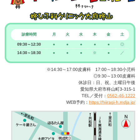
2023-12-25
医療事務スタッフ募集のお知らせ
2023-10-2
診療時間
月
火
水
木
金
土
桜山駅前に新規開院いたします♩
09:30～12:30
●
●
●
●
●
◎
14:30～18:30
●
●
●
※
●
／
2023-6-6
自動受付電話予約廃止のお知らせ
※14:30～17:00皮膚科 17:00～18:30小児科
◎9:30～13:00皮膚科
休診日：日、祝、土曜日午後
2023-5-11
愛知県大府市柊山町3-315-1
診察券をスマートフォンで管理していただけるよう
TEL／受付：
0562-46-1222
WEB予約：
https://hiiragi-h.mdja.jp/
になりました！
2023-5-2
柊クリニックグループからのお知らせです♪