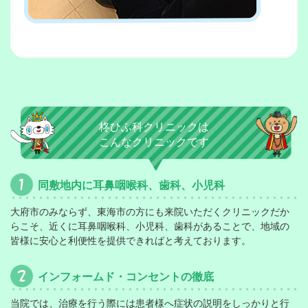
2025-10-16
11月診療予定
2025-9-22
デュピクセント治療を開始いたします！
柊ひふ科クリニックは
こんなクリニックです
2025-9-22
水いぼについて
同敷地内に耳鼻咽喉科、歯科、小児科
2025-9-22
大府市のみならず、東海市の方にも来院いただくクリニックだか
らこそ、近くに耳鼻咽喉科、小児科、歯科があることで、地域の
10月診療予定
皆様に安心と利便性を提供できればと考えております。
2025-8-25
インフォームド・コンセントの徹底
９月診療予定
当院では、治療を行う際には患者様へ症状の説明をしっかりと行