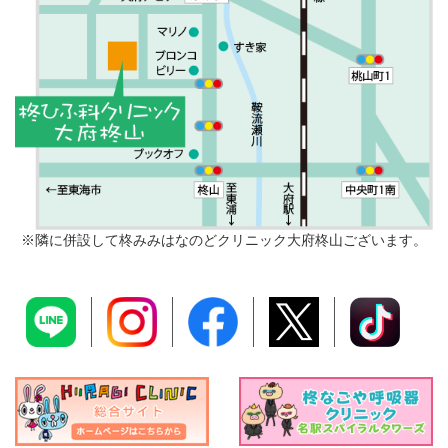
2023-4-1
当院ではマイナンバーカードを健康保険証としてご
利用いただけます。
2022-12-2
自由診療【ハイドロキノン】について
2022-6-20
※隣に併設して柊みみはなのどクリニック大府柊山ございます。
予約方法について
2021-12-6
当院の感染予防対策について
2021-9-1
クレジットカードの使用が可能になりました