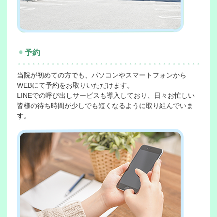
2026-3-23
4月診療予定
予約
2026-3-16
9月5日開催予定！「柊フェス」についてお知らせ♪
当院が初めての方でも、パソコンやスマートフォンから
WEBにて予約をお取りいただけます。
LINEでの呼び出しサービスも導入しており、日々お忙しい
2026-2-27
皆様の待ち時間が少しでも短くなるように取り組んでいま
春ひらく ひなまつりガチャイベントのお知らせ♪
す。
2026-2-16
３月診療予定表
2026-1-16
２月診療予定