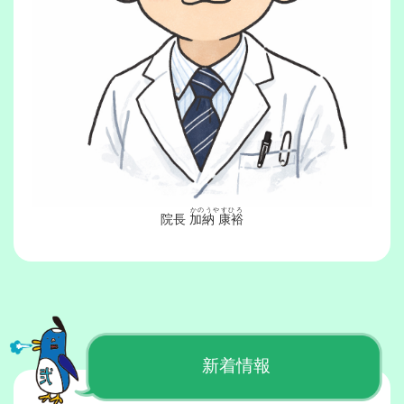
かのうやすひろ
院長
加納 康裕
新着情報